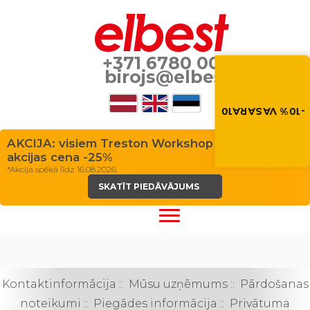
+371 6780 0037
Vasara nāk ar at
birojs@elbest.lv
-10% atlaide visiem p
Izmanto atlaides kod
grozā.
-10% VASARA10
VASARA10
AKCIJA: visiem Treston Workshop galdiem
akcijas cena -25%
*Akcija spēkā līdz 16.08.2026.
SKATĪT PIEDĀVĀJUMS
Kontaktinformācija
::
Mūsu uzņēmums
::
Pārdošanas
noteikumi
::
Piegādes informācija
::
Privātuma